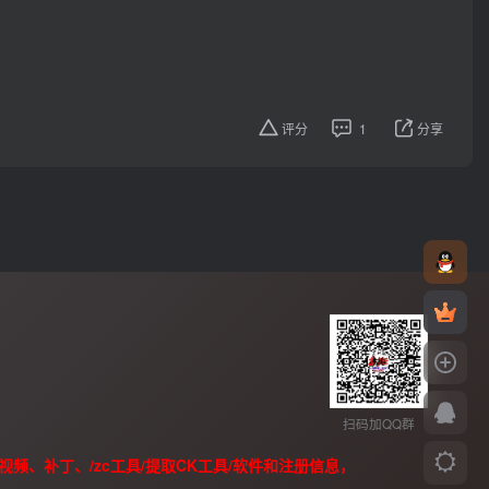
评分
1
分享
扫码加QQ群
、补丁、/zc工具/提取CK工具/软件和注册信息，