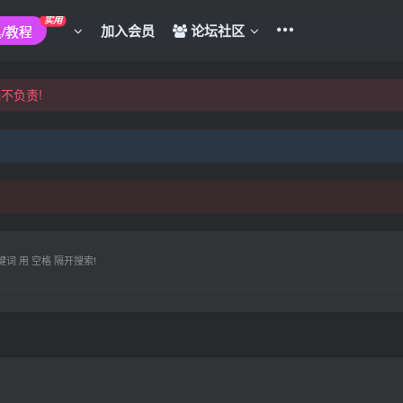
实用
加入会员
论坛社区
/教程
不负责!
不负责!
键词 用 空格 隔开搜索!