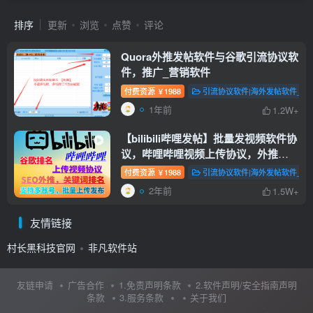
排序
更新
浏览
点赞
评论
Quora外推发帖软件与谷歌引流协议软
件，推广_营销软件
付费资源
1988
引流协议软件|海外发帖软件_谷
￥
1年前
1.2W+
【bilibili哔哩发帖】批量发视频软件协
议，哔哩哔哩视频上传协议，外推
SEO排名关键词软件，提高视频曝光
付费资源
1988
引流协议软件|海外发帖软件_谷
￥
率和排名！
bilibili哔哩
2年前
1.5W+
友情链接
村长黑科技官网
非凡软件站
友链申请
广告合作
1.免责声明条款
2.软件声明/安全指南声明
条款
3.服务条款
关于我们