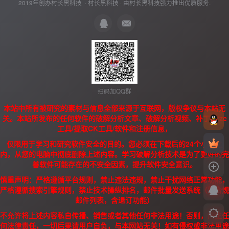
2019年创办村长黑科技 ·
村长黑科技
· 由
村长黑科技
强力推出优质服务.
扫码加QQ群
本站中所有被研究的素材与信息全部来源于互联网，版权争议与本站无
关。本站所发布的任何软件的破解分析文章、破解分析视频、补丁、/zc
工具/提取CK工具/软件和注册信息，
仅限用于学习和研究软件安全的目的。您必须在下载后的24个小时之
内，从您的电脑中彻底删除上述内容。学习破解分析技术是为了更好的完
善软件可能存在的不安全因素，提升软件安全意识。
慎重声明：严格遵循平台规则，禁止违法违规，禁止干扰网络正常功能，
严格遵循搜索引擎规则，禁止技术操纵排名，邮件批量发送系统（需合规
邮件列表，含退订功能）
不允许将上述内容私自传播、销售或者其他任何非法用途！否则，产生任
何法律责任，一切后果请用户自负，与本网站无关！如有侵权或非法用途