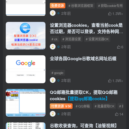
登录，无须账号即可登录
【获取
免费资源
# 谷歌浏览器框架
# 获取cookie专用
cookie专用】
2年前
1.3W+
设置浏览器cookies，查看当前cook是
否过期，是否可以登录，支持各种网站
设置cookies，CK植入浏览器
【CK植
# ck
# 浏览器设置
# 设置浏览器CK
入浏览器】
2年前
6
全球各国Google谷歌域名网址后缀
# google
2年前
1.3W+
QQ邮箱批量提取CK，提取QQ邮箱
cookies
【提取qq邮箱cookie】
付费资源
50
# QQ邮箱
# 批量提取CK
# 邮箱c
￥
2年前
14
谷歌收录查询，可查询【油管视频】