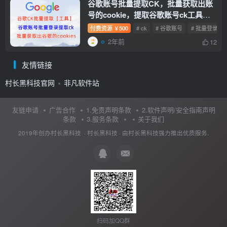
谷歌账号批量提取CK，批量获取出账
号的cookie，提取谷歌账号ck工具
【提取谷歌CK工具】
付费资源
500
# ck
# 谷歌账号
# 批量登录
￥
2年前
12
友情链接
村长黑科技官网
非凡软件站
友链申请
广告合作
1.免责声明条款
2.软件声明/安全指南声明
条款
3.服务条款
关于我们
2019年创办村长黑科技 ·
村长黑科技
· 由
村长黑科技
强力推出优质服务.
扫码加QQ群