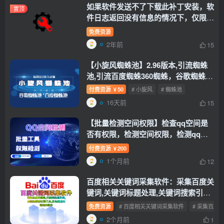
如果软件发送不了下载此补丁安装，软
置顶
件日志返回没有信息的情况下，仅限
w7系统的问题
【软件运行失败问题】
免费资源
2年前
15
【小旋风蜘蛛池】2.96版本,引流蜘蛛
池,引流百度蜘蛛360蜘蛛，谷歌蜘蛛池
等，引流的好帮手
【小旋风2.9版本】
付费资源
50
# 小旋风
# 蜘蛛池
￥
16天前
15
【批量检测空间权限】检查qq空间是
否有权限，检测空间权限，检测qq空
间权限
【批量检测空间权限】
付费资源
200
￥
1个月前
12
百度相关关键词采集软件：采集百度关
键词,关键词标题处理,关键词搜索引擎
工具,自动提取关键词的软件
免费资源
# 百度相关关键词采集软件
# 采集百度
2个月前
1