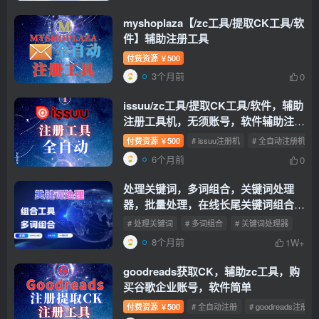
myshoplaza【/zc工具/提取CK工具/软
件】辅助注册工具
付费资源
500
￥
3个月前
0
issuu/zc工具/提取CK工具/软件，辅助
注册工具机，无须账号，软件辅助注册
工具
付费资源
500
# issuu注册机
# 全自动注册机
￥
6个月前
0
处理关键词，多词组合，关键词处理
器，批量处理，在线长尾关键词组合工
具-关键词批量生成工具
【处理关键
# 处理关键词
# 多词组合
# 关键词处理器
词】
8个月前
1W+
goodreads获取CK，辅助zc工具，购
买谷歌企业账号，软件简单
付费资源
500
# 全自动注册
# goodreads注册
￥