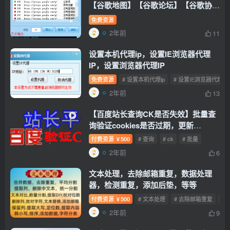
【谷歌地图】【谷歌论坛】【谷歌协
作】【个人网站查询】【其他网站收录
免费资源
情况】
[谷歌收录批量查询]
2年前
11
设置本机代理ip，设置IE浏览器代理
IP，设置浏览器代理IP
免费资源
# 设置本机代理ip
# 设置IE浏览器代理IP
2年前
13
【百度站长查询CK是否失效】批量查
询验证cookies是否过期，更新
cookies
付费资源
500
# 查询
# ck
# 批量
￥
2年前
6
文本处理，去除邮箱重复，数据处理
器，检测重复，添加后垫，等等
付费资源
500
# 文本处理
# 去除邮箱重复
#
￥
2年前
9