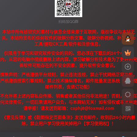
扫码加QQ群
本站中所有被研究的素材与信息全部来源于互联网，版权争议与本站无
关。本站所发布的任何软件的破解分析文章、破解分析视频、补丁、/zc
工具/提取CK工具/软件和注册信息，
仅限用于学习和研究软件安全的目的。您必须在下载后的24个小时之
内，从您的电脑中彻底删除上述内容。学习破解分析技术是为了更好的完
善软件可能存在的不安全因素，提升软件安全意识。
慎重声明：严格遵循平台规则，禁止违法违规，禁止干扰网络正常功能，
严格遵循搜索引擎规则，禁止技术操纵排名，邮件批量发送系统（需合规
邮件列表，含退订功能）
不允许将上述内容私自传播、销售或者其他任何非法用途！否则，产生任
何法律责任，一切后果请用户自负，与本网站无关！如有侵权或非法用途
请举报！请发送到邮箱：cxphj8@foxmail.com
《意见反馈》或《截图指定页面备注》发送到邮件，收到后24小时内删
除，禁止用户学习使用关掉用户【学习使用权】！