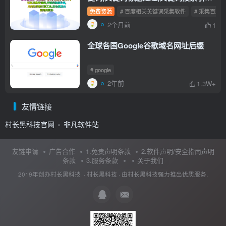
工具,自动提取关键词的软件
免费资源
# 百度相关关键词采集软件
# 采集百度
2个月前
1
全球各国Google谷歌域名网址后缀
# google
2年前
1.3W+
友情链接
村长黑科技官网
非凡软件站
友链申请
广告合作
1.免责声明条款
2.软件声明/安全指南声明
条款
3.服务条款
关于我们
2019年创办村长黑科技 ·
村长黑科技
· 由
村长黑科技
强力推出优质服务.