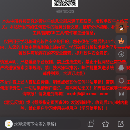
扫码加QQ群
本站中所有被研究的素材与信息全部来源于互联网，版权争议与本站无
关。本站所发布的任何软件的破解分析文章、破解分析视频、补丁、/zc
工具/提取CK工具/软件和注册信息，
仅限用于学习和研究软件安全的目的。您必须在下载后的24个小时之
内，从您的电脑中彻底删除上述内容。学习破解分析技术是为了更好的完
善软件可能存在的不安全因素，提升软件安全意识。
慎重声明：严格遵循平台规则，禁止违法违规，禁止干扰网络正常功能，
严格遵循搜索引擎规则，禁止技术操纵排名，邮件批量发送系统（需合规
邮件列表，含退订功能）
不允许将上述内容私自传播、销售或者其他任何非法用途！否则，产生任
何法律责任，一切后果请用户自负，与本网站无关！如有侵权或非法用途
请举报！请发送到邮箱：cxphj8@foxmail.com
《意见反馈》或《截图指定页面备注》发送到邮件，收到后24小时内删
除，禁止用户学习使用关掉用户【学习使用权】！
1
欢迎您留下宝贵的见解！