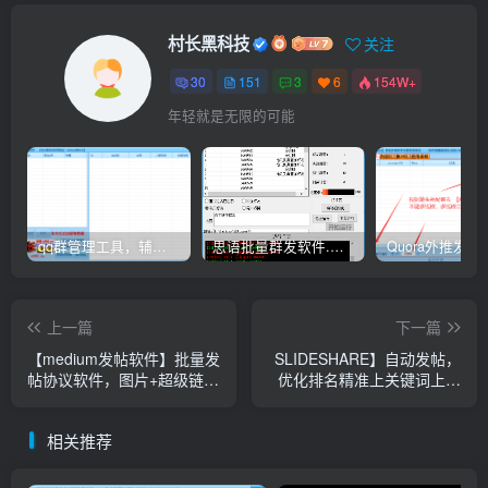
村长黑科技
关注
30
151
3
6
154W+
年轻就是无限的可能
qq群管理工具，辅助群员导出工具(软件批量导出好帮手：QQ群成员一键提取，QQ群员提取【QQ群员提取】
思语批量群发软件.私信.点赞.加好友功能+查询手机是否已注册账号
上一篇
下一篇
【medium发帖软件】批量发
SLIDESHARE】自动发帖，
帖协议软件，图片+超级链
优化排名精准上关键词上热
接，SEO排名外推，外推关
搜，实现谷歌排名优化
键词排名优化
相关推荐