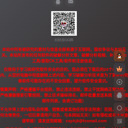
扫码加QQ群
本站中所有被研究的素材与信息全部来源于互联网，版权争议与本站无
关。本站所发布的任何软件的破解分析文章、破解分析视频、补丁、/zc
工具/提取CK工具/软件和注册信息，
仅限用于学习和研究软件安全的目的。您必须在下载后的24个小时之
内，从您的电脑中彻底删除上述内容。学习破解分析技术是为了更好的完
善软件可能存在的不安全因素，提升软件安全意识。
慎重声明：严格遵循平台规则，禁止违法违规，禁止干扰网络正常功能，
严格遵循搜索引擎规则，禁止技术操纵排名，邮件批量发送系统（需合规
邮件列表，含退订功能）
不允许将上述内容私自传播、销售或者其他任何非法用途！否则，产生任
何法律责任，一切后果请用户自负，与本网站无关！如有侵权或非法用途
请举报！请发送到邮箱：cxphj8@foxmail.com