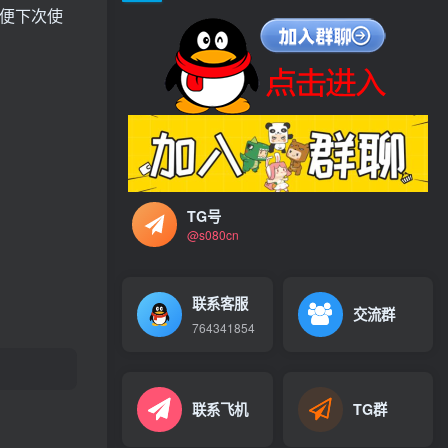
便下次使
TG号
@s080cn
联系客服
交流群
764341854
联系飞机
TG群