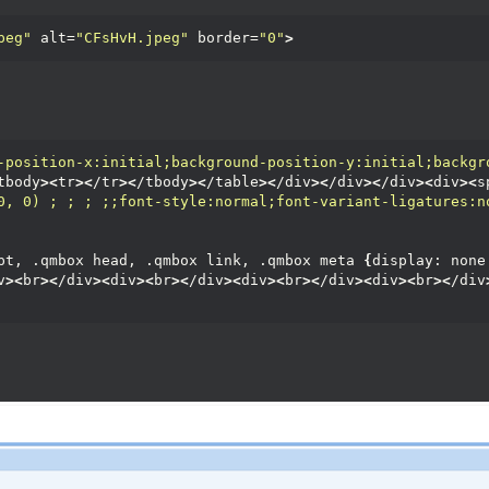
peg"
 alt=
"CFsHvH.jpeg"
 border=
"0"
>
-position-x:initial;background-position-y:initial;backgr
tbody
><
tr
><
/tr
><
/tbody
><
/table
><
/div
><
/div
><
/div
><
div
><
s
0, 0) ; ; ; ;;font-style:normal;font-variant-ligatures:n
pt, .qmbox head, .qmbox link, .qmbox meta 
{
display: none
v
><
br
><
/div
><
div
><
br
><
/div
><
div
><
br
><
/div
><
div
><
br
><
/div