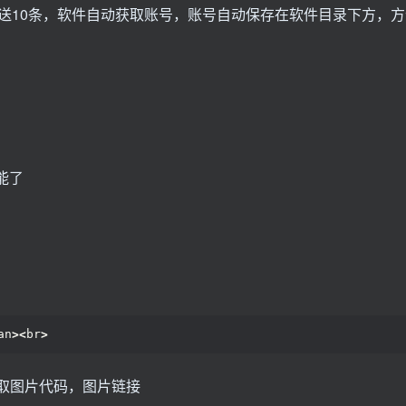
送10条，软件自动获取账号，账号自动保存在软件目录下方，方
能了
an
><
br
>
m/，获取图片代码，图片链接