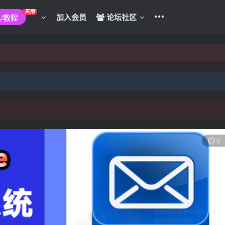
不负责!
实用
加入会员
论坛社区
/教程
不负责!
0