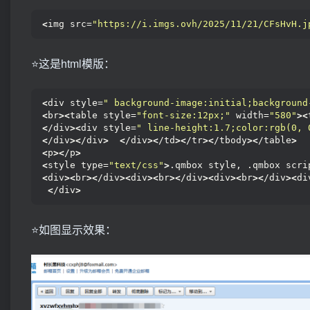
<
img src=
"https://i.imgs.ovh/2025/11/21/CFsHvH.j
⭐️这是html模版：
<
div style=
" background-image:initial;background
<
br
><
table style=
"font-size:12px;"
 width=
"580"
><
<
/div
><
div style=
" line-height:1.7;color:rgb(0, 
<
/div
><
/div
>
<
/div
><
/td
><
/tr
><
/tbody
><
/table
>
<
p
><
/p
>
<
style type=
"text/css"
>
.qmbox style, .qmbox scri
<
div
><
br
><
/div
><
div
><
br
><
/div
><
div
><
br
><
/div
><
di
<
/div
>
⭐️如图显示效果：