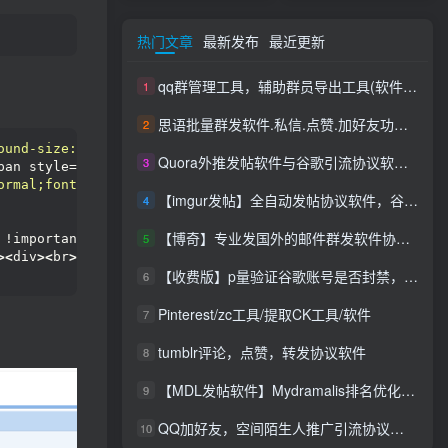
热门文章
最新发布
最近更新
qq群管理工具，辅助群员导出工具(软件批量导出好帮手：QQ群成员一键提取，QQ群员提取
1
思语批量群发软件.私信.点赞.加好友功能+查询手机是否已注册账号
2
ound-size:initial;background-repeat:initial;background-r
Quora外推发帖软件与谷歌引流协议软件，推广_营销软件
3
pan style=
"font-size:22px"
class
=
"size"
>
邮件批量发送软件一键
ormal;font-variant-caps:normal;font-weight:400;letter-sp
【imgur发帖】全自动发帖协议软件，谷歌搜索引流推广软件
4
【博奇】专业发国外的邮件群发软件协议，邮件群发软件协议|支持网址|发送速度快|效果好|你不限制内容和行业
5
 !important;
}<
/style
><
/div
><
/div
><
!-- --
><
style
>#mailCon
><
div
><
br
><
/div
><
div
><
br
><
/div
><
div
><
br
><
/div
><
div
><
br
><
【收费版】p量验证谷歌账号是否封禁，支持账号，无须密码即可查询封禁【谷歌账号检测查询是否封禁】【会员免费使用】
6
Pinterest/zc工具/提取CK工具/软件
7
tumblr评论，点赞，转发协议软件
8
【MDL发帖软件】Mydramalis排名优化自动发帖，谷歌排名优化
9
QQ加好友，空间陌生人推广引流协议软件，评论，点赞，留言，发布说说，陌生人访问留痕软件
10