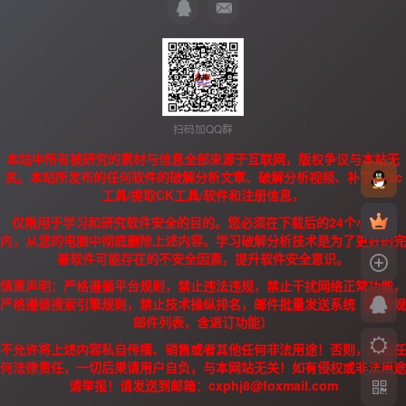
扫码加QQ群
本站中所有被研究的素材与信息全部来源于互联网，版权争议与本站无
关。本站所发布的任何软件的破解分析文章、破解分析视频、补丁、/zc
工具/提取CK工具/软件和注册信息，
仅限用于学习和研究软件安全的目的。您必须在下载后的24个小时之
内，从您的电脑中彻底删除上述内容。学习破解分析技术是为了更好的完
善软件可能存在的不安全因素，提升软件安全意识。
慎重声明：严格遵循平台规则，禁止违法违规，禁止干扰网络正常功能，
严格遵循搜索引擎规则，禁止技术操纵排名，邮件批量发送系统（需合规
邮件列表，含退订功能）
不允许将上述内容私自传播、销售或者其他任何非法用途！否则，产生任
何法律责任，一切后果请用户自负，与本网站无关！如有侵权或非法用途
请举报！请发送到邮箱：cxphj8@foxmail.com