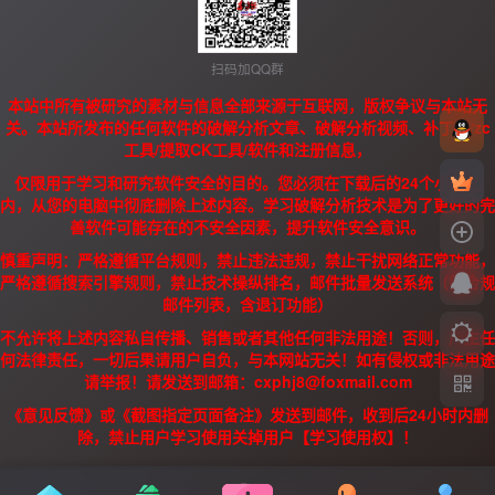
扫码加QQ群
本站中所有被研究的素材与信息全部来源于互联网，版权争议与本站无
关。本站所发布的任何软件的破解分析文章、破解分析视频、补丁、/zc
工具/提取CK工具/软件和注册信息，
仅限用于学习和研究软件安全的目的。您必须在下载后的24个小时之
内，从您的电脑中彻底删除上述内容。学习破解分析技术是为了更好的完
善软件可能存在的不安全因素，提升软件安全意识。
慎重声明：严格遵循平台规则，禁止违法违规，禁止干扰网络正常功能，
严格遵循搜索引擎规则，禁止技术操纵排名，邮件批量发送系统（需合规
邮件列表，含退订功能）
不允许将上述内容私自传播、销售或者其他任何非法用途！否则，产生任
何法律责任，一切后果请用户自负，与本网站无关！如有侵权或非法用途
请举报！请发送到邮箱：cxphj8@foxmail.com
《意见反馈》或《截图指定页面备注》发送到邮件，收到后24小时内删
除，禁止用户学习使用关掉用户【学习使用权】！