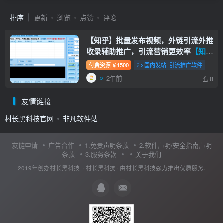
排序
更新
浏览
点赞
评论
【知乎】批量发布视频，外链引流外推
收录辅助推广，引流营销更效率
【知乎
批量发视频】
付费资源
1500
国内发帖_引流推广软件
￥
2年前
8
友情链接
村长黑科技官网
非凡软件站
友链申请
广告合作
1.免责声明条款
2.软件声明/安全指南声明
条款
3.服务条款
关于我们
2019年创办村长黑科技 ·
村长黑科技
· 由
村长黑科技
强力推出优质服务.