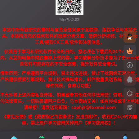
扫码加QQ群
本站中所有被研究的素材与信息全部来源于互联网，版权争议与本站无
关。本站所发布的任何软件的破解分析文章、破解分析视频、补丁、/zc
工具/提取CK工具/软件和注册信息，
仅限用于学习和研究软件安全的目的。您必须在下载后的24个小时之
内，从您的电脑中彻底删除上述内容。学习破解分析技术是为了更好的完
善软件可能存在的不安全因素，提升软件安全意识。
慎重声明：严格遵循平台规则，禁止违法违规，禁止干扰网络正常功能，
严格遵循搜索引擎规则，禁止技术操纵排名，邮件批量发送系统（需合规
邮件列表，含退订功能）
不允许将上述内容私自传播、销售或者其他任何非法用途！否则，产生任
何法律责任，一切后果请用户自负，与本网站无关！如有侵权或非法用途
请举报！请发送到邮箱：cxphj8@foxmail.com
《意见反馈》或《截图指定页面备注》发送到邮件，收到后24小时内删
除，禁止用户学习使用关掉用户【学习使用权】！