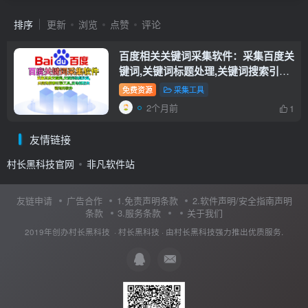
排序
更新
浏览
点赞
评论
百度相关关键词采集软件：采集百度关
键词,关键词标题处理,关键词搜索引擎
工具,自动提取关键词的软件
免费资源
采集工具
2个月前
1
友情链接
村长黑科技官网
非凡软件站
友链申请
广告合作
1.免责声明条款
2.软件声明/安全指南声明
条款
3.服务条款
关于我们
2019年创办村长黑科技 ·
村长黑科技
· 由
村长黑科技
强力推出优质服务.