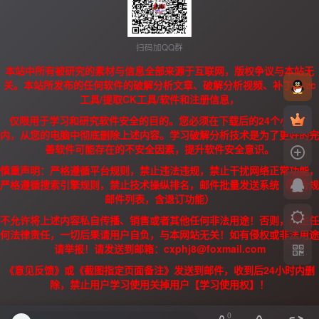
扫码加QQ群
本站中所有被研究的素材与信息全部来源于互联网，版权争议与本站无
关。本站所发布的任何软件的破解分析文章、破解分析视频、补丁、/zc
工具/提取CK工具/软件和注册信息，
仅限用于学习和研究软件安全的目的。您必须在下载后的24个小时之
内，从您的电脑中彻底删除上述内容。学习破解分析技术是为了更好的完
善软件可能存在的不安全因素，提升软件安全意识。
慎重声明：严格遵循平台规则，禁止违法违规，禁止干扰网络正常功能，
严格遵循搜索引擎规则，禁止技术操纵排名，邮件批量发送系统（需合规
邮件列表，含退订功能）
不允许将上述内容私自传播、销售或者其他任何非法用途！否则，产生任
何法律责任，一切后果请用户自负，与本网站无关！如有侵权或非法用途
请举报！请发送到邮箱：cxphj8@foxmail.com
《意见反馈》或《截图指定页面备注》发送到邮件，收到后24小时内删
除，禁止用户学习使用关掉用户【学习使用权】！
0