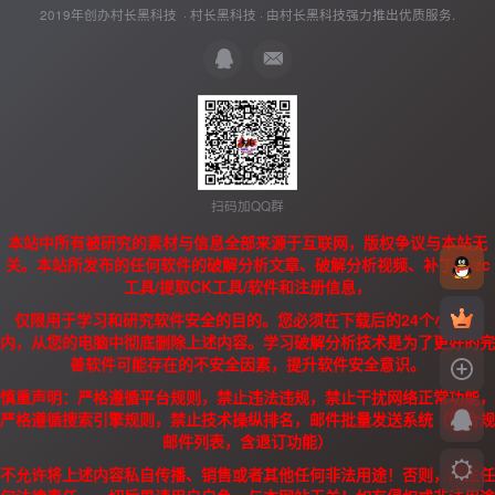
2019年创办村长黑科技 ·
村长黑科技
· 由
村长黑科技
强力推出优质服务.
扫码加QQ群
本站中所有被研究的素材与信息全部来源于互联网，版权争议与本站无
关。本站所发布的任何软件的破解分析文章、破解分析视频、补丁、/zc
工具/提取CK工具/软件和注册信息，
仅限用于学习和研究软件安全的目的。您必须在下载后的24个小时之
内，从您的电脑中彻底删除上述内容。学习破解分析技术是为了更好的完
善软件可能存在的不安全因素，提升软件安全意识。
慎重声明：严格遵循平台规则，禁止违法违规，禁止干扰网络正常功能，
严格遵循搜索引擎规则，禁止技术操纵排名，邮件批量发送系统（需合规
邮件列表，含退订功能）
不允许将上述内容私自传播、销售或者其他任何非法用途！否则，产生任