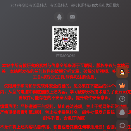
2019年创办村长黑科技 ·
村长黑科技
· 由
村长黑科技
强力推出优质服务.
扫码加QQ群
本站中所有被研究的素材与信息全部来源于互联网，版权争议与本站无
关。本站所发布的任何软件的破解分析文章、破解分析视频、补丁、/zc
工具/提取CK工具/软件和注册信息，
仅限用于学习和研究软件安全的目的。您必须在下载后的24个小时之
内，从您的电脑中彻底删除上述内容。学习破解分析技术是为了更好的完
善软件可能存在的不安全因素，提升软件安全意识。
慎重声明：严格遵循平台规则，禁止违法违规，禁止干扰网络正常功能，
严格遵循搜索引擎规则，禁止技术操纵排名，邮件批量发送系统（需合规
邮件列表，含退订功能）
不允许将上述内容私自传播、销售或者其他任何非法用途！否则，产生任