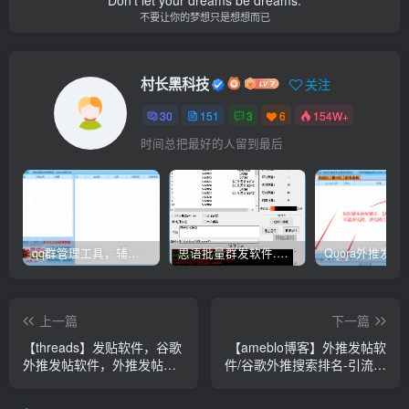
不要让你的梦想只是想想而已
村长黑科技
关注
30
151
3
6
154W+
时间总把最好的人留到最后
qq群管理工具，辅助群员导出工具(软件批量导出好帮手：QQ群成员一键提取，QQ群员提取【QQ群员提取】
思语批量群发软件.私信.点赞.加好友功能+查询手机是否已注册账号
上一篇
下一篇
【threads】发贴软件，谷歌
【ameblo博客】外推发帖软
外推发帖软件，外推发帖协
件/谷歌外推搜索排名-引流协
议，谷歌留痕外推
议软件