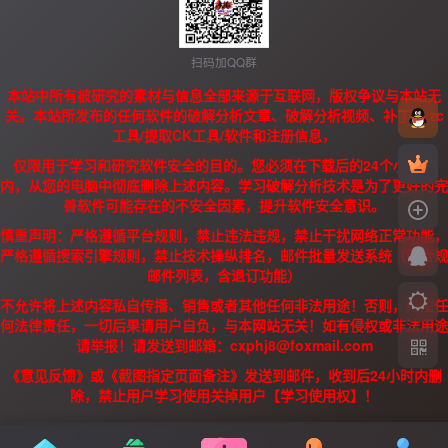
扫码加QQ群
本站中所有被研究的素材与信息全部来源于互联网，版权争议与本站无
关。本站所发布的任何软件的破解分析文章、破解分析视频、补丁、/zc
工具/提取CK工具/软件和注册信息，
仅限用于学习和研究软件安全的目的。您必须在下载后的24个小时之
内，从您的电脑中彻底删除上述内容。学习破解分析技术是为了更好的完
善软件可能存在的不安全因素，提升软件安全意识。
慎重声明：严格遵循平台规则，禁止违法违规，禁止干扰网络正常功能，
严格遵循搜索引擎规则，禁止技术操纵排名，邮件批量发送系统（需合规
邮件列表，含退订功能）
不允许将上述内容私自传播、销售或者其他任何非法用途！否则，产生任
何法律责任，一切后果请用户自负，与本网站无关！如有侵权或非法用途
请举报！请发送到邮箱：cxphj8@foxmail.com
《意见反馈》或《截图指定页面备注》发送到邮件，收到后24小时内删
除，禁止用户学习使用关掉用户【学习使用权】！