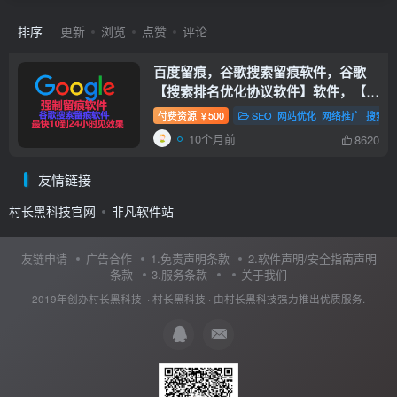
排序
更新
浏览
点赞
评论
百度留痕，谷歌搜索留痕软件，谷歌
【搜索排名优化协议软件】软件，【脸
书】【油管】【facebook】
付费资源
500
SEO_网站优化_网络推广_搜索
￥
【steamcommunity】等等，网站留痕
10个月前
8620
软件，搜索留痕
【搜索排名优化协议软
件】
友情链接
村长黑科技官网
非凡软件站
友链申请
广告合作
1.免责声明条款
2.软件声明/安全指南声明
条款
3.服务条款
关于我们
2019年创办村长黑科技 ·
村长黑科技
· 由
村长黑科技
强力推出优质服务.