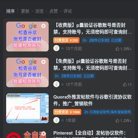
排序
更新
浏览
点赞
评论
【收费版】p量验证谷歌账号是否封
禁，支持账号，无须密码即可查询封禁
【谷歌账号检测查询是否封禁】【会员
付费资源
200
【软件已失效】已过期
￥
免费使用】
12个月前
1.3W+
【免费版】pi量验证谷歌账号是否封
禁，支持账号，无须密码即可查询封禁
【谷歌账号检测是否封禁】
【软件已失效】已过期
12个月前
11
Quora外推发帖软件与谷歌引流协议软
件，推广_营销软件
付费资源
1988
引流协议软件|海外发帖软件_谷
￥
1年前
1.2W+
Pinterest【全自动】发帖协议软件：