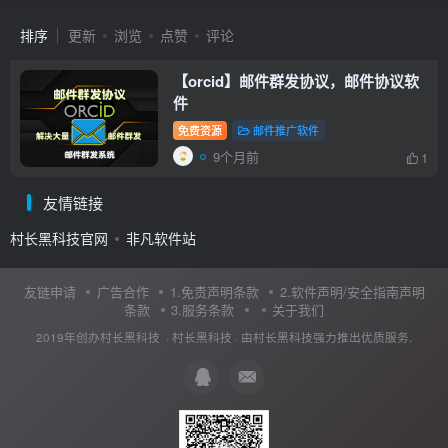
排序
更新
浏览
点赞
评论
【orcid】邮件群发协议，邮件协议软
件
免费资源
邮件推广软件
9个月前
1
友情链接
村长黑科技官网
非凡软件站
友链申请
广告合作
1.免责声明条款
2.软件声明/安全指南声明
条款
3.服务条款
关于我们
2019年创办村长黑科技 ·
村长黑科技
· 由
村长黑科技
强力推出优质服务.