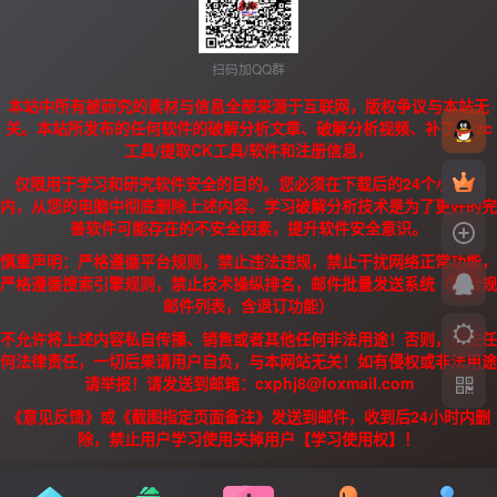
扫码加QQ群
本站中所有被研究的素材与信息全部来源于互联网，版权争议与本站无
关。本站所发布的任何软件的破解分析文章、破解分析视频、补丁、/zc
工具/提取CK工具/软件和注册信息，
仅限用于学习和研究软件安全的目的。您必须在下载后的24个小时之
内，从您的电脑中彻底删除上述内容。学习破解分析技术是为了更好的完
善软件可能存在的不安全因素，提升软件安全意识。
慎重声明：严格遵循平台规则，禁止违法违规，禁止干扰网络正常功能，
严格遵循搜索引擎规则，禁止技术操纵排名，邮件批量发送系统（需合规
邮件列表，含退订功能）
不允许将上述内容私自传播、销售或者其他任何非法用途！否则，产生任
何法律责任，一切后果请用户自负，与本网站无关！如有侵权或非法用途
请举报！请发送到邮箱：cxphj8@foxmail.com
《意见反馈》或《截图指定页面备注》发送到邮件，收到后24小时内删
除，禁止用户学习使用关掉用户【学习使用权】！