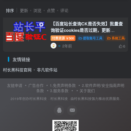
排序
更新
浏览
点赞
评论
【百度站长查询CK是否失效】批量查
询验证cookies是否过期，更新
cookies
付费资源
500
提取账号工具
系统工具/教
￥
2年前
6
友情链接
村长黑科技官网
非凡软件站
友链申请
广告合作
1.免责声明条款
2.软件声明/安全指南声明
条款
3.服务条款
关于我们
2019年创办村长黑科技 ·
村长黑科技
· 由
村长黑科技
强力推出优质服务.