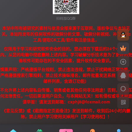
扫码加QQ群
本站中所有被研究的素材与信息全部来源于互联网，版权争议与本站无
关。本站所发布的任何软件的破解分析文章、破解分析视频、补丁、/zc
工具/提取CK工具/软件和注册信息，
仅限用于学习和研究软件安全的目的。您必须在下载后的24个小时之
内，从您的电脑中彻底删除上述内容。学习破解分析技术是为了更好的完
善软件可能存在的不安全因素，提升软件安全意识。
慎重声明：严格遵循平台规则，禁止违法违规，禁止干扰网络正常功能，
严格遵循搜索引擎规则，禁止技术操纵排名，邮件批量发送系统（需合规
邮件列表，含退订功能）
不允许将上述内容私自传播、销售或者其他任何非法用途！否则，产生任
何法律责任，一切后果请用户自负，与本网站无关！如有侵权或非法用途
请举报！请发送到邮箱：cxphj8@foxmail.com
《意见反馈》或《截图指定页面备注》发送到邮件，收到后24小时内删
除，禁止用户学习使用关掉用户【学习使用权】！