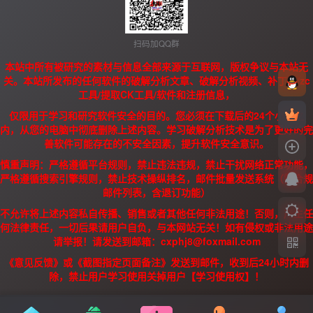
扫码加QQ群
本站中所有被研究的素材与信息全部来源于互联网，版权争议与本站无
关。本站所发布的任何软件的破解分析文章、破解分析视频、补丁、/zc
工具/提取CK工具/软件和注册信息，
仅限用于学习和研究软件安全的目的。您必须在下载后的24个小时之
内，从您的电脑中彻底删除上述内容。学习破解分析技术是为了更好的完
善软件可能存在的不安全因素，提升软件安全意识。
慎重声明：严格遵循平台规则，禁止违法违规，禁止干扰网络正常功能，
严格遵循搜索引擎规则，禁止技术操纵排名，邮件批量发送系统（需合规
邮件列表，含退订功能）
不允许将上述内容私自传播、销售或者其他任何非法用途！否则，产生任
何法律责任，一切后果请用户自负，与本网站无关！如有侵权或非法用途
请举报！请发送到邮箱：cxphj8@foxmail.com
《意见反馈》或《截图指定页面备注》发送到邮件，收到后24小时内删
除，禁止用户学习使用关掉用户【学习使用权】！