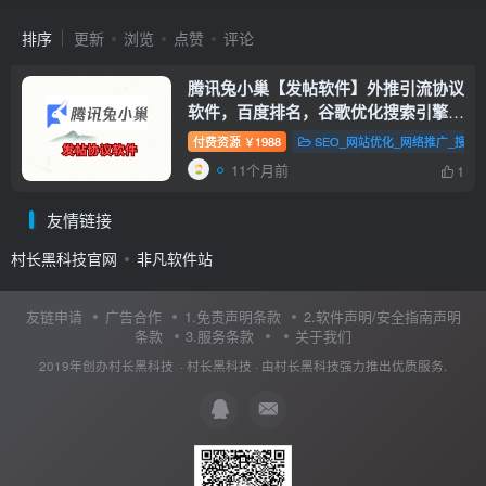
排序
更新
浏览
点赞
评论
腾讯兔小巢【发帖软件】外推引流协议
软件，百度排名，谷歌优化搜索引擎排
名
付费资源
1988
SEO_网站优化_网络推广_搜索
￥
11个月前
1
友情链接
村长黑科技官网
非凡软件站
友链申请
广告合作
1.免责声明条款
2.软件声明/安全指南声明
条款
3.服务条款
关于我们
2019年创办村长黑科技 ·
村长黑科技
· 由
村长黑科技
强力推出优质服务.