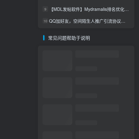
【MDL发帖软件】Mydramalis排名优化自动发帖，谷歌排名优化
9
QQ加好友，空间陌生人推广引流协议软件，评论，点赞，留言，发布说说，陌生人访问留痕软件
10
常见问题帮助于说明