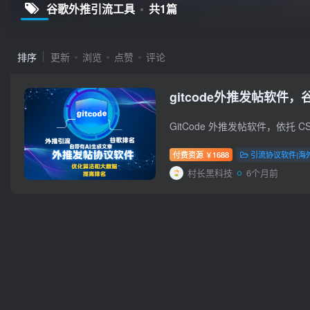
谷歌外推引流工具
共1篇
排序
更新
浏览
点赞
评论
gitcode外推发帖软
付费资源
1688
引流协议软件|海
￥
村长黑科技
6个月前