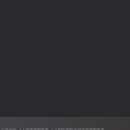
广告合作
1.免责声明条款
2.软件声明/安全指南声明条款