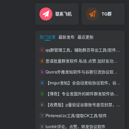
联系飞机
TG群
热门文章
最新发布
最近更新
qq群管理工具，辅助群员导出工具(软件批量导出好帮手：QQ群成员一键提取，QQ群员提取
1
思语批量群发软件.私信.点赞.加好友功能+查询手机是否已注册账号
2
Quora外推发帖软件与谷歌引流协议软件，推广_营销软件
3
【imgur发帖】全自动发帖协议软件，谷歌搜索引流推广软件
4
【博奇】专业发国外的邮件群发软件协议，邮件群发软件协议|支持网址|发送速度快|效果好|你不限制内容和行业
5
【收费版】p量验证谷歌账号是否封禁，支持账号，无须密码即可查询封禁【谷歌账号检测查询是否封禁】【会员免费使用】
6
Pinterest/zc工具/提取CK工具/软件
7
tumblr评论，点赞，转发协议软件
8