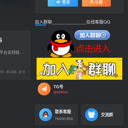
登录
注册
加入群聊_______________在线客服QQ
码
GitCode 外推发帖软件，依托 CSDN 与华为云联合打造的高权重开源平台，成为谷歌外推引流核心工具！平台支持技术博客、项目文档等多形式内容一键发布，内置 SEO 优化配置，助力内容快速被谷歌收...
0
245
0
TG号
@s080cn
联系客服
交流群
764341854