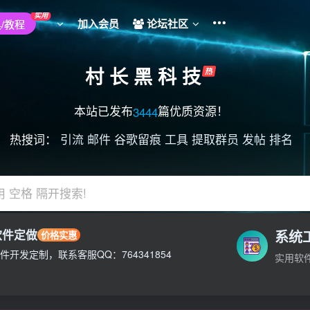
实用
加入会员
论坛社区
/教程
村 长 黑 科 技
本站已发布
篇优质资源！
3444
热搜词：
引流
邮件
谷歌留痕
工具
提取群员
发帖
排名
用 空格 隔开搜索!
软件定做
系统
价格实惠
不负责!
件开发定制，联系客服QQ：764341854
实用软
不负责!