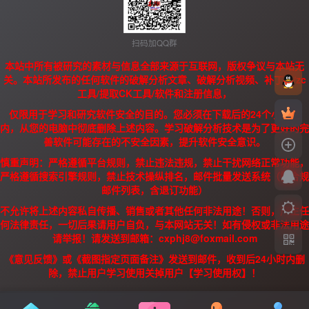
扫码加QQ群
本站中所有被研究的素材与信息全部来源于互联网，版权争议与本站无
关。本站所发布的任何软件的破解分析文章、破解分析视频、补丁、/zc
工具/提取CK工具/软件和注册信息，
仅限用于学习和研究软件安全的目的。您必须在下载后的24个小时之
内，从您的电脑中彻底删除上述内容。学习破解分析技术是为了更好的完
善软件可能存在的不安全因素，提升软件安全意识。
慎重声明：严格遵循平台规则，禁止违法违规，禁止干扰网络正常功能，
严格遵循搜索引擎规则，禁止技术操纵排名，邮件批量发送系统（需合规
邮件列表，含退订功能）
不允许将上述内容私自传播、销售或者其他任何非法用途！否则，产生任
何法律责任，一切后果请用户自负，与本网站无关！如有侵权或非法用途
请举报！请发送到邮箱：cxphj8@foxmail.com
《意见反馈》或《截图指定页面备注》发送到邮件，收到后24小时内删
除，禁止用户学习使用关掉用户【学习使用权】！