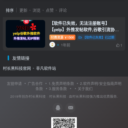
排序
更新
浏览
点赞
评论
【软件已失效，无法注册账号】
【yelp】外推发帖软件,谷歌引流协议
软件,搜索seo排名优化,收录快,排名高
付费资源
1500
【软件已失效】已过期
￥
1年前
1
友情链接
村长黑科技官网
非凡软件站
友链申请
广告合作
1.免责声明条款
2.软件声明/安全指南声明
条款
3.服务条款
关于我们
2019年创办村长黑科技 ·
村长黑科技
· 由
村长黑科技
强力推出优质服务.