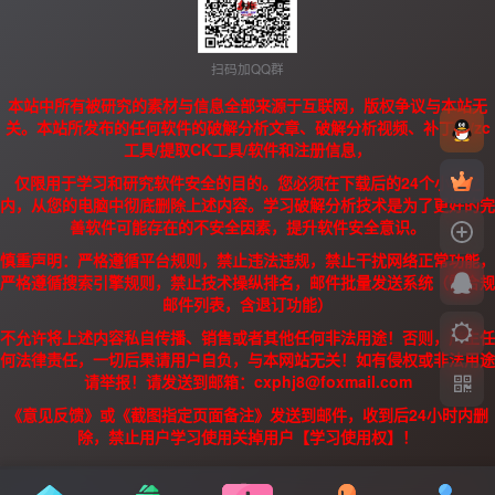
扫码加QQ群
本站中所有被研究的素材与信息全部来源于互联网，版权争议与本站无
关。本站所发布的任何软件的破解分析文章、破解分析视频、补丁、/zc
工具/提取CK工具/软件和注册信息，
仅限用于学习和研究软件安全的目的。您必须在下载后的24个小时之
内，从您的电脑中彻底删除上述内容。学习破解分析技术是为了更好的完
善软件可能存在的不安全因素，提升软件安全意识。
慎重声明：严格遵循平台规则，禁止违法违规，禁止干扰网络正常功能，
严格遵循搜索引擎规则，禁止技术操纵排名，邮件批量发送系统（需合规
邮件列表，含退订功能）
不允许将上述内容私自传播、销售或者其他任何非法用途！否则，产生任
何法律责任，一切后果请用户自负，与本网站无关！如有侵权或非法用途
请举报！请发送到邮箱：cxphj8@foxmail.com
《意见反馈》或《截图指定页面备注》发送到邮件，收到后24小时内删
除，禁止用户学习使用关掉用户【学习使用权】！