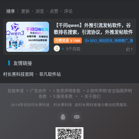
排序
更新
浏览
点赞
评论
【千问qwen】外推引流发帖软件，谷
歌排名搜索，引流协议，外推发帖软件
付费资源
1988
SEO_网站优化_网络推广_搜索
￥
3个月前
1
友情链接
村长黑科技官网
非凡软件站
友链申请
广告合作
1.免责声明条款
2.软件声明/安全指南声明
条款
3.服务条款
关于我们
2019年创办村长黑科技 ·
村长黑科技
· 由
村长黑科技
强力推出优质服务.