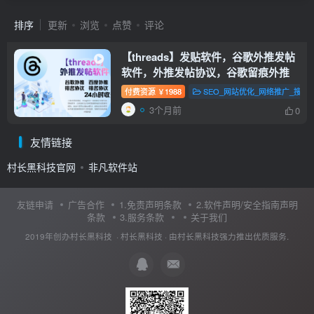
排序
更新
浏览
点赞
评论
【threads】发贴软件，谷歌外推发帖
软件，外推发帖协议，谷歌留痕外推
付费资源
1988
SEO_网站优化_网络推广_搜索
￥
3个月前
0
友情链接
村长黑科技官网
非凡软件站
友链申请
广告合作
1.免责声明条款
2.软件声明/安全指南声明
条款
3.服务条款
关于我们
2019年创办村长黑科技 ·
村长黑科技
· 由
村长黑科技
强力推出优质服务.