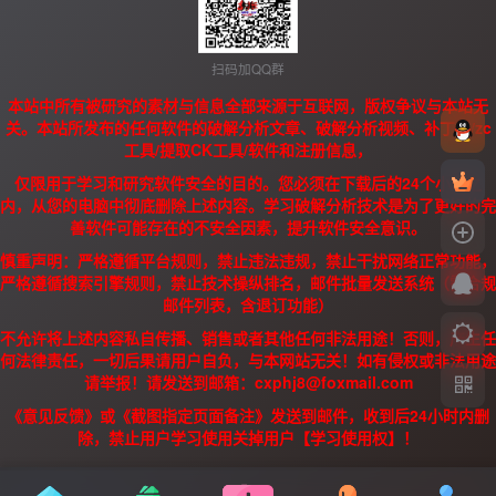
扫码加QQ群
本站中所有被研究的素材与信息全部来源于互联网，版权争议与本站无
关。本站所发布的任何软件的破解分析文章、破解分析视频、补丁、/zc
工具/提取CK工具/软件和注册信息，
仅限用于学习和研究软件安全的目的。您必须在下载后的24个小时之
内，从您的电脑中彻底删除上述内容。学习破解分析技术是为了更好的完
善软件可能存在的不安全因素，提升软件安全意识。
慎重声明：严格遵循平台规则，禁止违法违规，禁止干扰网络正常功能，
严格遵循搜索引擎规则，禁止技术操纵排名，邮件批量发送系统（需合规
邮件列表，含退订功能）
不允许将上述内容私自传播、销售或者其他任何非法用途！否则，产生任
何法律责任，一切后果请用户自负，与本网站无关！如有侵权或非法用途
请举报！请发送到邮箱：cxphj8@foxmail.com
《意见反馈》或《截图指定页面备注》发送到邮件，收到后24小时内删
除，禁止用户学习使用关掉用户【学习使用权】！