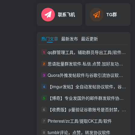
联系飞机
TG群
热门文章
最新发布
最近更新
qq群管理工具，辅助群员导出工具(软件批量导出好帮手：QQ群成员一键提取，QQ群员提取
1
思语批量群发软件.私信.点赞.加好友功能+查询手机是否已注册账号
2
Quora外推发帖软件与谷歌引流协议软件，推广_营销软件
3
【imgur发帖】全自动发帖协议软件，谷歌搜索引流推广软件
4
【博奇】专业发国外的邮件群发软件协议，邮件群发软件协议|支持网址|发送速度快|效果好|你不限制内容和行业
5
【收费版】p量验证谷歌账号是否封禁，支持账号，无须密码即可查询封禁【谷歌账号检测查询是否封禁】【会员免费使用】
6
Pinterest/zc工具/提取CK工具/软件
7
tumblr评论，点赞，转发协议软件
8