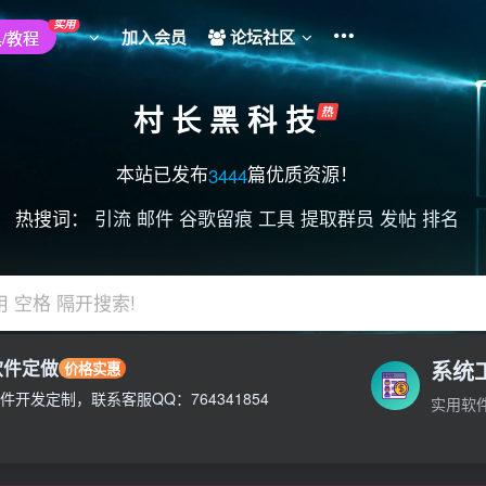
实用
加入会员
论坛社区
/教程
村 长 黑 科 技
本站已发布
篇优质资源！
3444
热搜词：
引流
邮件
谷歌留痕
工具
提取群员
发帖
排名
用 空格 隔开搜索!
软件定做
系统
价格实惠
不负责!
件开发定制，联系客服QQ：764341854
实用软
不负责!