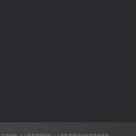
广告合作
1.免责声明条款
2.软件声明/安全指南声明条款