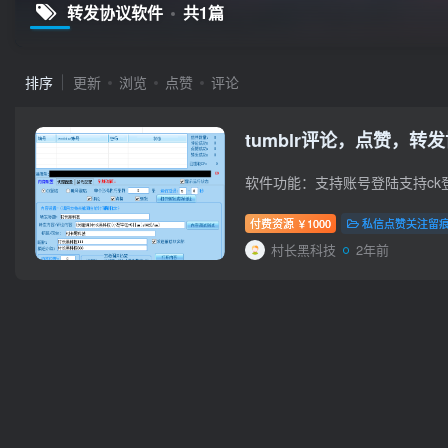
转发协议软件
共1篇
排序
更新
浏览
点赞
评论
tumblr评论，点赞，转
付费资源
1000
私信点赞关注留
￥
村长黑科技
2年前