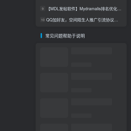
【MDL发帖软件】Mydramalis排名优化自动发帖，谷歌排名优化
9
QQ加好友，空间陌生人推广引流协议软件，评论，点赞，留言，发布说说，陌生人访问留痕软件
10
常见问题帮助于说明