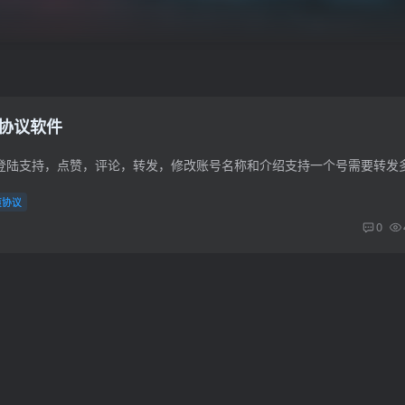
发协议软件
痕协议
0