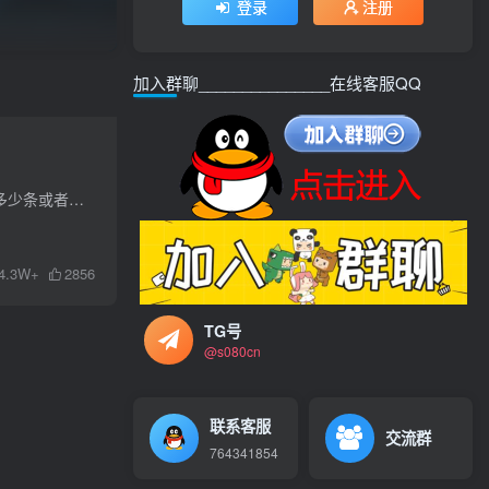
登录
注册
加入群聊_______________在线客服QQ
软件功能：支持账号登陆支持ck登陆支持，点赞，评论，转发，修改账号名称和介绍支持一个号需要转发多少条或者是点赞多少条，请自行设置支持多线程操作使用说明：需要加速器，或者是国外ip才可以...
4.3W+
2856
TG号
@s080cn
联系客服
交流群
764341854