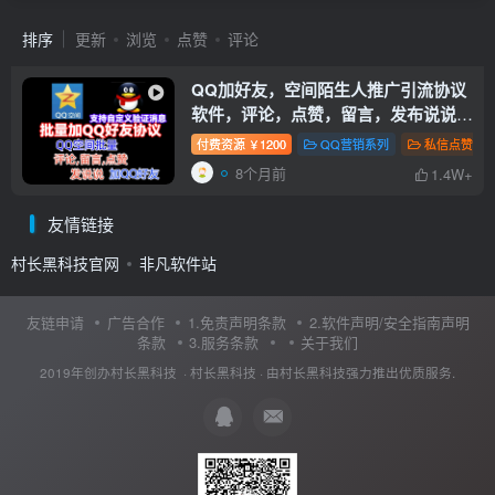
排序
更新
浏览
点赞
评论
QQ加好友，空间陌生人推广引流协议
软件，评论，点赞，留言，发布说说，
陌生人访问留痕软件
付费资源
1200
QQ营销系列
私信点赞关
￥
8个月前
1.4W+
友情链接
村长黑科技官网
非凡软件站
友链申请
广告合作
1.免责声明条款
2.软件声明/安全指南声明
条款
3.服务条款
关于我们
2019年创办村长黑科技 ·
村长黑科技
· 由
村长黑科技
强力推出优质服务.