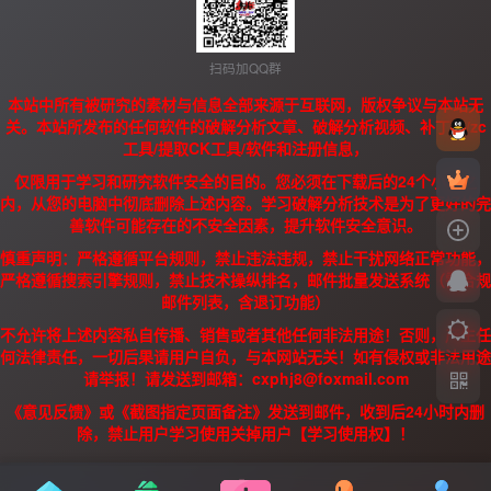
扫码加QQ群
本站中所有被研究的素材与信息全部来源于互联网，版权争议与本站无
关。本站所发布的任何软件的破解分析文章、破解分析视频、补丁、/zc
工具/提取CK工具/软件和注册信息，
仅限用于学习和研究软件安全的目的。您必须在下载后的24个小时之
内，从您的电脑中彻底删除上述内容。学习破解分析技术是为了更好的完
善软件可能存在的不安全因素，提升软件安全意识。
慎重声明：严格遵循平台规则，禁止违法违规，禁止干扰网络正常功能，
严格遵循搜索引擎规则，禁止技术操纵排名，邮件批量发送系统（需合规
邮件列表，含退订功能）
不允许将上述内容私自传播、销售或者其他任何非法用途！否则，产生任
何法律责任，一切后果请用户自负，与本网站无关！如有侵权或非法用途
请举报！请发送到邮箱：cxphj8@foxmail.com
《意见反馈》或《截图指定页面备注》发送到邮件，收到后24小时内删
除，禁止用户学习使用关掉用户【学习使用权】！